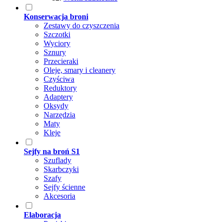
Konserwacja broni
Zestawy do czyszczenia
Szczotki
Wyciory
Sznury
Przecieraki
Oleje, smary i cleanery
Czyściwa
Reduktory
Adaptery
Oksydy
Narzędzia
Maty
Kleje
Sejfy na broń S1
Szuflady
Skarbczyki
Szafy
Sejfy ścienne
Akcesoria
Elaboracja