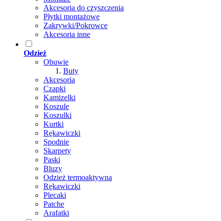
Akcesoria do czyszczenia
Płytki montażowe
Zakrywki/Pokrowce
Akcesoria inne
Odzież
Obuwie
Buty
Akcesoria
Czapki
Kamizelki
Koszule
Koszulki
Kurtki
Rękawiczki
Spodnie
Skarpety
Paski
Bluzy
Odzież termoaktywna
Rękawiczki
Plecaki
Patche
Arafatki