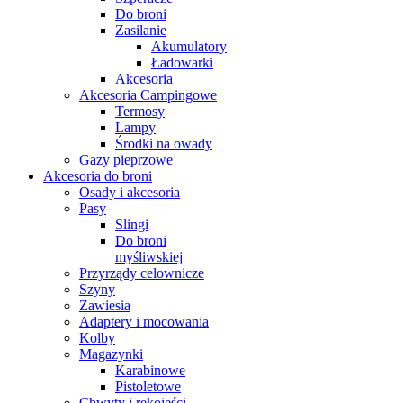
Do broni
Zasilanie
Akumulatory
Ładowarki
Akcesoria
Akcesoria Campingowe
Termosy
Lampy
Środki na owady
Gazy pieprzowe
Akcesoria do broni
Osady i akcesoria
Pasy
Slingi
Do broni
myśliwskiej
Przyrządy celownicze
Szyny
Zawiesia
Adaptery i mocowania
Kolby
Magazynki
Karabinowe
Pistoletowe
Chwyty i rękojeści