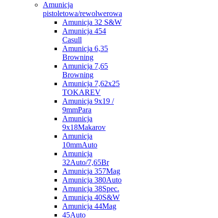
Amunicja
pistoletowa/rewolwerowa
Amunicja 32 S&W
Amunicja 454
Casull
Amunicja 6,35
Browning
Amunicja 7,65
Browning
Amunicja 7,62x25
TOKAREV
Amunicja 9x19 /
9mmPara
Amunicja
9x18Makarov
Amunicja
10mmAuto
Amunicja
32Auto/7,65Br
Amunicja 357Mag
Amunicja 380Auto
Amunicja 38Spec.
Amunicja 40S&W
Amunicja 44Mag
45Auto