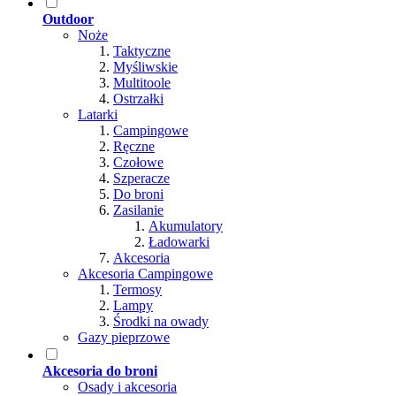
Outdoor
Noże
Taktyczne
Myśliwskie
Multitoole
Ostrzałki
Latarki
Campingowe
Ręczne
Czołowe
Szperacze
Do broni
Zasilanie
Akumulatory
Ładowarki
Akcesoria
Akcesoria Campingowe
Termosy
Lampy
Środki na owady
Gazy pieprzowe
Akcesoria do broni
Osady i akcesoria