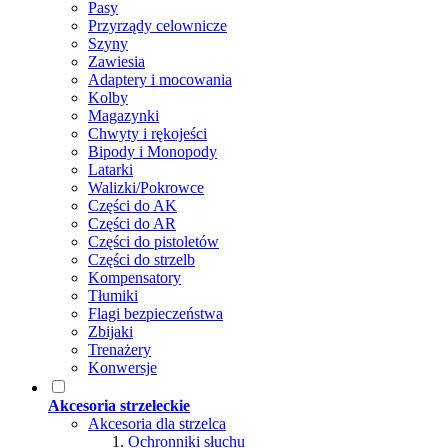
Pasy
Przyrządy celownicze
Szyny
Zawiesia
Adaptery i mocowania
Kolby
Magazynki
Chwyty i rękojeści
Bipody i Monopody
Latarki
Walizki/Pokrowce
Części do AK
Części do AR
Części do pistoletów
Części do strzelb
Kompensatory
Tłumiki
Flagi bezpieczeństwa
Zbijaki
Trenażery
Konwersje
Akcesoria strzeleckie
Akcesoria dla strzelca
Ochronniki słuchu