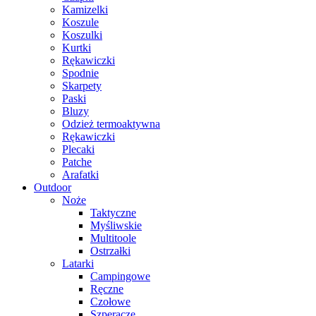
Kamizelki
Koszule
Koszulki
Kurtki
Rękawiczki
Spodnie
Skarpety
Paski
Bluzy
Odzież termoaktywna
Rękawiczki
Plecaki
Patche
Arafatki
Outdoor
Noże
Taktyczne
Myśliwskie
Multitoole
Ostrzałki
Latarki
Campingowe
Ręczne
Czołowe
Szperacze