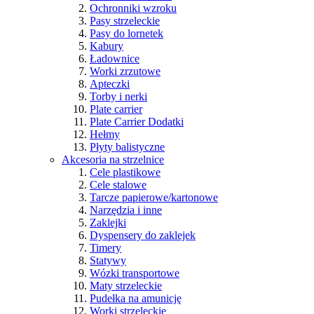
Ochronniki wzroku
Pasy strzeleckie
Pasy do lornetek
Kabury
Ładownice
Worki zrzutowe
Apteczki
Torby i nerki
Plate carrier
Plate Carrier Dodatki
Hełmy
Płyty balistyczne
Akcesoria na strzelnice
Cele plastikowe
Cele stalowe
Tarcze papierowe/kartonowe
Narzędzia i inne
Zaklejki
Dyspensery do zaklejek
Timery
Statywy
Wózki transportowe
Maty strzeleckie
Pudełka na amunicję
Worki strzeleckie