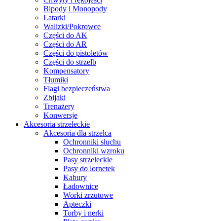
Bipody i Monopody
Latarki
Walizki/Pokrowce
Części do AK
Części do AR
Części do pistoletów
Części do strzelb
Kompensatory
Tłumiki
Flagi bezpieczeństwa
Zbijaki
Trenażery
Konwersje
Akcesoria strzeleckie
Akcesoria dla strzelca
Ochronniki słuchu
Ochronniki wzroku
Pasy strzeleckie
Pasy do lornetek
Kabury
Ładownice
Worki zrzutowe
Apteczki
Torby i nerki