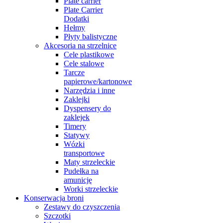
Plate carrier
Plate Carrier
Dodatki
Hełmy
Płyty balistyczne
Akcesoria na strzelnice
Cele plastikowe
Cele stalowe
Tarcze
papierowe/kartonowe
Narzędzia i inne
Zaklejki
Dyspensery do
zaklejek
Timery
Statywy
Wózki
transportowe
Maty strzeleckie
Pudełka na
amunicję
Worki strzeleckie
Konserwacja broni
Zestawy do czyszczenia
Szczotki