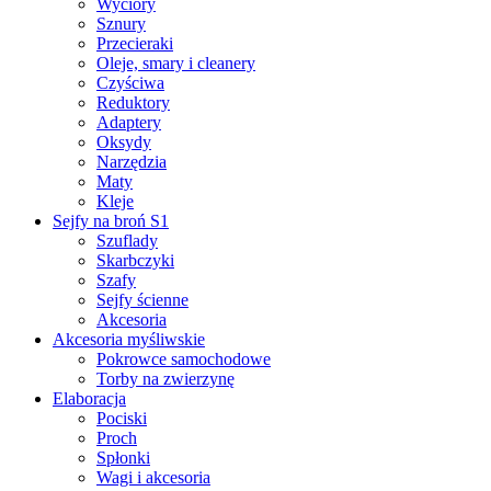
Wyciory
Sznury
Przecieraki
Oleje, smary i cleanery
Czyściwa
Reduktory
Adaptery
Oksydy
Narzędzia
Maty
Kleje
Sejfy na broń S1
Szuflady
Skarbczyki
Szafy
Sejfy ścienne
Akcesoria
Akcesoria myśliwskie
Pokrowce samochodowe
Torby na zwierzynę
Elaboracja
Pociski
Proch
Spłonki
Wagi i akcesoria