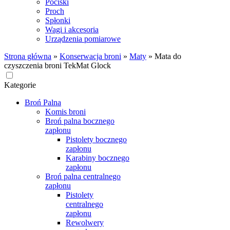
Pociski
Proch
Spłonki
Wagi i akcesoria
Urządzenia pomiarowe
Strona główna
»
Konserwacja broni
»
Maty
»
Mata do
czyszczenia broni TekMat Glock
Kategorie
Broń Palna
Komis broni
Broń palna bocznego
zapłonu
Pistolety bocznego
zapłonu
Karabiny bocznego
zapłonu
Broń palna centralnego
zapłonu
Pistolety
centralnego
zapłonu
Rewolwery