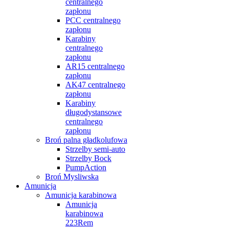
centralnego
zapłonu
PCC centralnego
zapłonu
Karabiny
centralnego
zapłonu
AR15 centralnego
zapłonu
AK47 centralnego
zapłonu
Karabiny
długodystansowe
centralnego
zapłonu
Broń palna gładkolufowa
Strzelby semi-auto
Strzelby Bock
PumpAction
Broń Mysliwska
Amunicja
Amunicja karabinowa
Amunicja
karabinowa
223Rem