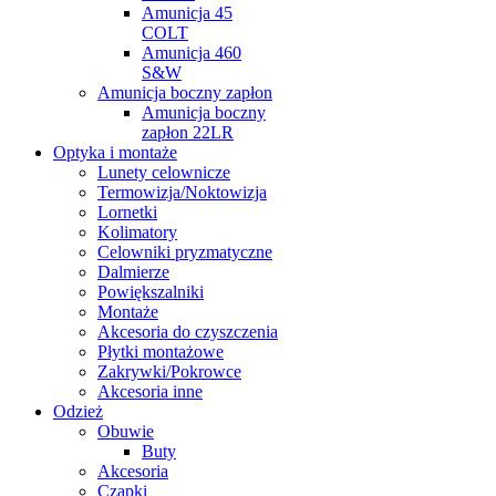
Amunicja 45
COLT
Amunicja 460
S&W
Amunicja boczny zapłon
Amunicja boczny
zapłon 22LR
Optyka i montaże
Lunety celownicze
Termowizja/Noktowizja
Lornetki
Kolimatory
Celowniki pryzmatyczne
Dalmierze
Powiększalniki
Montaże
Akcesoria do czyszczenia
Płytki montażowe
Zakrywki/Pokrowce
Akcesoria inne
Odzież
Obuwie
Buty
Akcesoria
Czapki