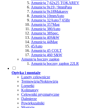
Amunicja 7,62x25 TOKAREV
Amunicja 9x19 / 9mmPara
Amunicja 9x18Makarov
Amunicja 10mmAuto
Amunicja 32Auto/7,65Br
Amunicja 357Mag
Amunicja 380Auto
Amunicja 38Spec.
Amunicja 40S&W
Amunicja 44Mag
45Auto
Amunicja 45 COLT
Amunicja 460 S&W
Amunicja boczny zapłon
Amunicja boczny zapłon 22LR
Optyka i montaże
Lunety celownicze
Termowizja/Noktowizja
Lornetki
Kolimatory
Celowniki pryzmatyczne
Dalmierze
Powiększalniki
Montaże