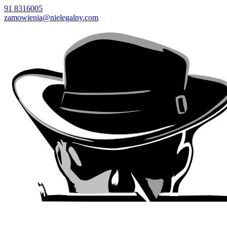
91 8316005
zamowienia@nielegalny.com